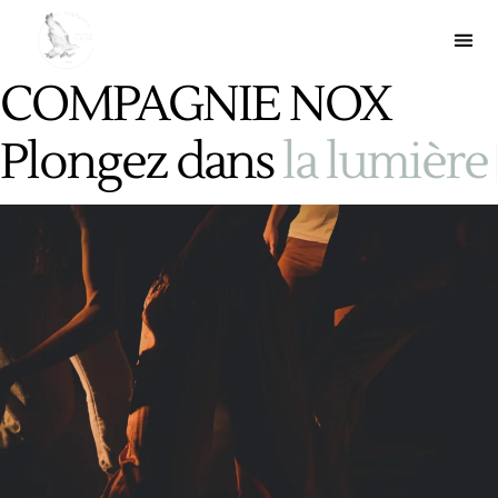
COMPAGNIE NOX
Plongez dans
l
a
l
u
m
i
è
r
e